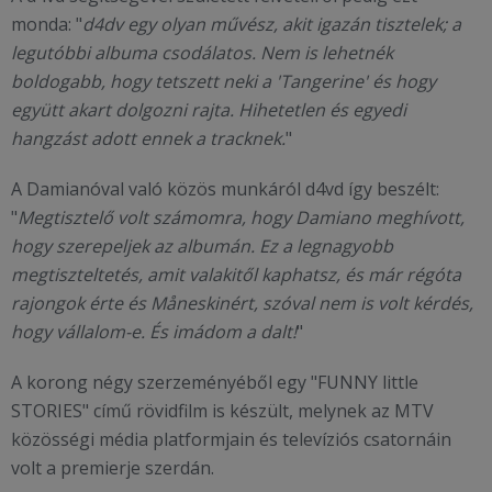
monda: "
d4dv egy olyan művész, akit igazán tisztelek; a
legutóbbi albuma csodálatos. Nem is lehetnék
boldogabb, hogy tetszett neki a 'Tangerine' és hogy
együtt akart dolgozni rajta. Hihetetlen és egyedi
hangzást adott ennek a tracknek.
"
A Damianóval való közös munkáról d4vd így beszélt:
"
Megtisztelő volt számomra, hogy Damiano meghívott,
hogy szerepeljek az albumán. Ez a legnagyobb
megtiszteltetés, amit valakitől kaphatsz, és már régóta
rajongok érte és Måneskinért, szóval nem is volt kérdés,
hogy vállalom-e. És imádom a dalt!
"
A korong négy szerzeményéből egy "FUNNY little
STORIES" című rövidfilm is készült, melynek az MTV
közösségi média platformjain és televíziós csatornáin
volt a premierje szerdán.