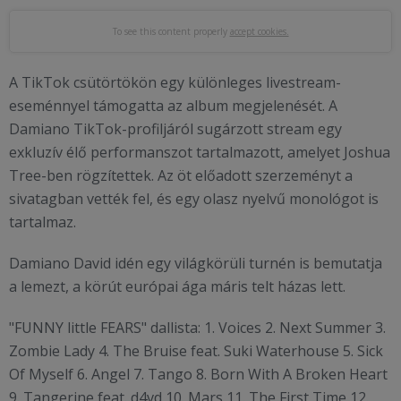
To see this content properly
accept cookies.
A TikTok csütörtökön egy különleges livestream-
eseménnyel támogatta az album megjelenését. A
Damiano TikTok-profiljáról sugárzott stream egy
exkluzív élő performanszot tartalmazott, amelyet Joshua
Tree-ben rögzítettek. Az öt előadott szerzeményt a
sivatagban vették fel, és egy olasz nyelvű monológot is
tartalmaz.
Damiano David idén egy világkörüli turnén is bemutatja
a lemezt, a körút európai ága máris telt házas lett.
"FUNNY little FEARS" dallista: 1. Voices 2. Next Summer 3.
Zombie Lady 4. The Bruise feat. Suki Waterhouse 5. Sick
Of Myself 6. Angel 7. Tango 8. Born With A Broken Heart
9. Tangerine feat. d4vd 10. Mars 11. The First Time 12.