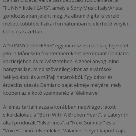
Damiano David várva várt debütáló szólólemeze, a
"FUNNY little FEARS", amely a Sony Music Italy/Arista
gondozásában jelent meg. Az album digitális verzió
mellett többféle fizikai formátumban is elérhető vinylen,
CD-n és kazettán.
A "FUNNY little FEARS" egy merész és dacos új fejezetet
jelöl a Måneskin frontembereként berobbant Damiano
karrierjében és művészetében. A zenei anyag mind
hangzásilag, mind szövegileg kitör az elvárások
béklyójából és a műfaji határokból. Egy bátor és
érzeldús utazás Damiano saját elméje mélyére, mely
közben az alkotó szembenéz a félelmeivel.
A lemez tartalmazza a korábban napvilágot látott
sikerdalokat: a "Born With A Broken Heart", a Labrynth
által producált "Silverlines", a "Next Summer" és a
"Voices" című felvételeket. Valamint helyet kapott rajta