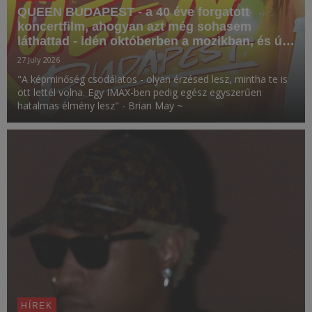
QUEEN BUDAPEST - a 40 éve forgatott
koncertfilm, ahogyan azt még sohasem
láthattad - idén októberben a mozikban, és új
CD, DVD, Blu-ray és vinyl kiadványokon!
27 July 2026
"A képminőség csodálatos - olyan érzésed lesz, mintha te is
ott lettél volna. Egy IMAX-ben pedig egész egyszerűen
hatalmas élmény lesz" - Brian May ~
HÍREK