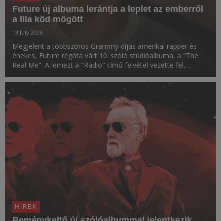
Future új albuma lerántja a leplet az emberről
a lila köd mögött
13 July 2026
Megjelent a többszörös Grammy-díjas amerikai rapper és
énekes, Future régóta várt 10. szóló stúdióalbuma, a "The
Real Me". A lemezt a "Radio" című felvétel vezette fel,
amelyhez hangulatos videóklip is készült.
HÍREK
Reménykeltő új szólóalbummal jelentkezik