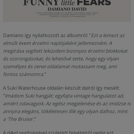
Damiano így nyilatkozott az albumról: "
Ezt a lemezt az
elmúlt évem érzelmi naplójaként jellemezném. A
megírása segített leküzdeni bizonyos érzelmi blokkokat
és szorongásokat, és lehetővé tette, hogy egy olyan
személyes és zenei oldalamat mutassam meg, ami
fontos számomra.
"
A Suki Waterhouse oldalán készült dalról így mesélt:
"
Imádom Suki hangját; egyfajta vintage hangulatot ad,
amiért odavagyok. Az egész megjelenése és az imidzse is
annyira elegáns, tökéletesen illik egy olyan dalhoz, mint
a 'The Bruise'.
"
A d4vd segítségével született felvételről pedig ezt