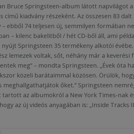
an Bruce Springsteen-album látott napvilágot a 
s című kiadvány részeként. Az összesen 83 dalt
 – ebből 74 teljesen új, semmilyen formában ne
n – kilenc bakelitből / hét CD-ből áll, ami példa
 nyújt Springsteen 35 termékeny alkotói évébe. 
z lemezek voltak, sőt, néhány már a keverési fáz
entek meg” – mondta Springsteen. „Évek óta ha
kszor közeli barátaimmal közösen. Örülök, hogy
is meghallgathatjátok őket.” Springsteen nemré
tartott az albumokról a New York Times-nak és
hogy az új videós anyagában is: „Inside Tracks I