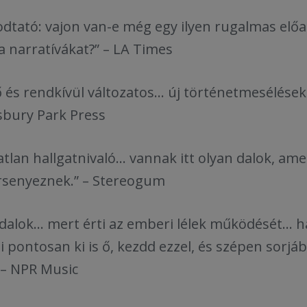
dtató: vajon van-e még egy ilyen rugalmas előad
 a narratívákat?” – LA Times
és rendkívül változatos... új történetmesélése
Asbury Park Press
tlan hallgatnivaló... vannak itt olyan dalok, ame
ersenyeznek.” – Stereogum
alok... mert érti az emberi lélek működését... 
pontosan ki is ő, kezdd ezzel, és szépen sorjáb
” – NPR Music