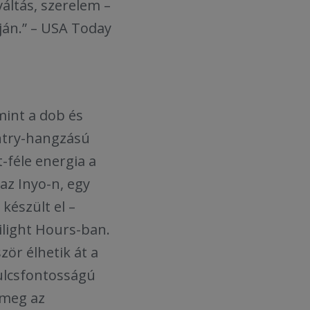
áltás, szerelem –
ján.” – USA Today
 mint a dob és
untry-hangzású
-féle energia a
az Inyo-n, egy
készült el –
wilight Hours-ban.
ör élhetik át a
kulcsfontosságú
 meg az