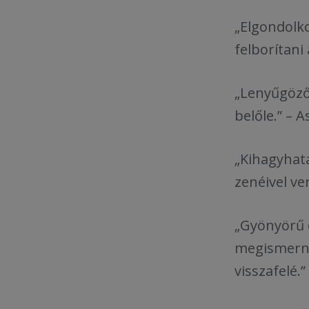
„Elgondolko
felborítani
„Lenyűgöző 
belőle.” – 
„Kihagyhata
zenéivel v
„Gyönyörű d
megismerni 
visszafelé.