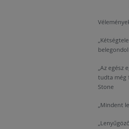
Vélemények 
„Kétségtele
belegondoln
„Az egész e
tudta még f
Stone
„Mindent le
„Lenyűgöző 