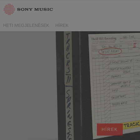
HETI MEGJELENÉSEK
HÍREK
HÍREK