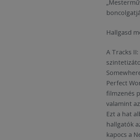
„Mesterműv
boncolgatj
Hallgasd m
A Tracks II
szintetizát
Somewhere N
Perfect Wor
filmzenés p
valamint az
Ezt a hat 
hallgatók a
kapocs a Ne