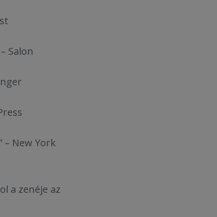
st
 – Salon
inger
 Press
” – New York
ol a zenéje az