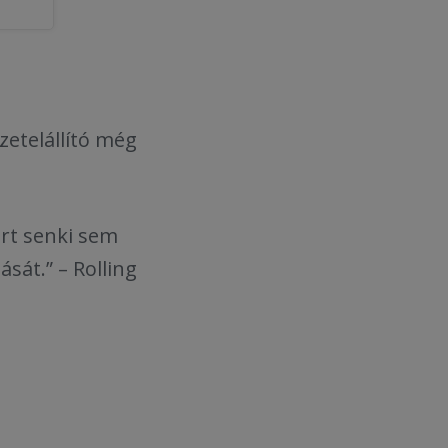
zetelállító még
ert senki sem
sát.” – Rolling