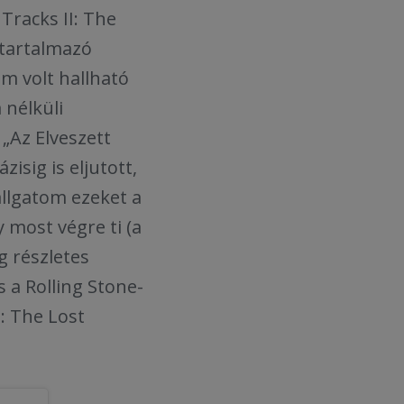
Tracks II: The
 tartalmazó
m volt hallható
 nélküli
„Az Elveszett
isig is eljutott,
llgatom ezeket a
 most végre ti (a
g részletes
 a Rolling Stone-
I: The Lost