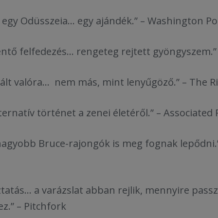
.. egy Odüsszeia... egy ajándék.” – Washington Po
ő felfedezés... rengeteg rejtett gyöngyszem.”
ált valóra... nem más, mint lenyűgöző.” – The R
ternatív történet a zenei életéről.” – Associated
nagyobb Bruce-rajongók is meg fognak lepődni.
ztatás... a varázslat abban rejlik, mennyire passz
z.” – Pitchfork