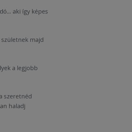
ó... aki így képes
k születnek majd
lyek a legjobb
ha szeretnéd
an haladj