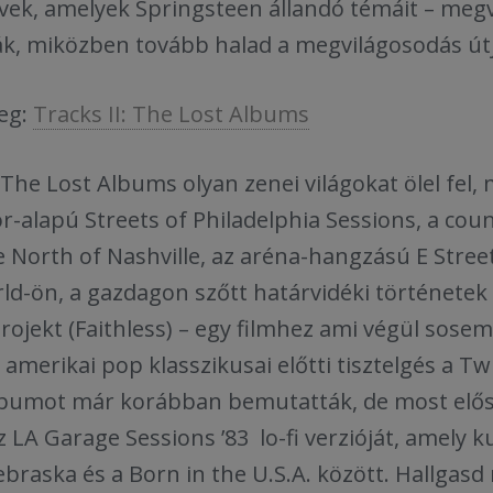
ek, amelyek Springsteen állandó témáit – megv
ák, miközben tovább halad a megvilágosodás út
eg:
Tracks II: The Lost Albums
: The Lost Albums olyan zenei világokat ölel fel,
or-alapú Streets of Philadelphia Sessions, a co
orth of Nashville, az aréna-hangzású E Street
ld-ön, a gazdagon szőtt határvidéki történetek 
rojekt (Faithless) – egy filmhez ami végül sosem 
 amerikai pop klasszikusai előtti tisztelgés a T
albumot már korábban bemutatták, de most elősz
z LA Garage Sessions ’83 lo-fi verzióját, amely 
braska és a Born in the U.S.A. között. Hallgasd