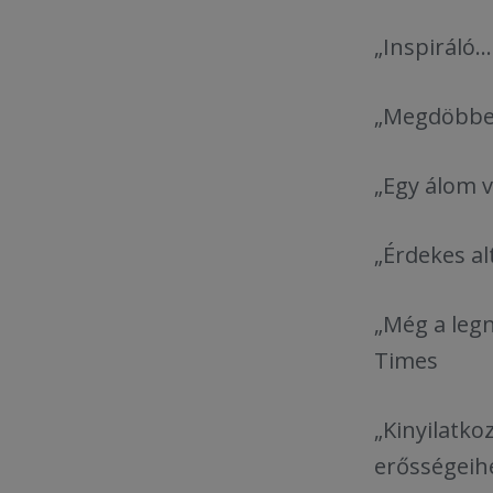
„Inspiráló.
„Megdöbbent
„Egy álom v
„Érdekes al
„Még a leg
Times
„Kinyilatko
erősségeihe