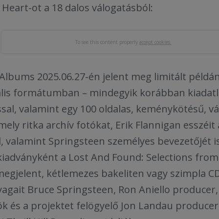
 Heart-ot a 18 dalos válogatásból:
To see this content properly
accept cookies.
Albums 2025.06.27-én jelent meg limitált példá
tális formátumban – mindegyik korábban kiadatl
sal, valamint egy 100 oldalas, keménykötésű, v
mely ritka archív fotókat, Erik Flannigan esszéit
 valamint Springsteen személyes bevezetőjét i
kiadványként a Lost And Found: Selections from
egjelent, kétlemezes bakeliten vagy szimpla CD
agait Bruce Springsteen, Ron Aniello producer,
és a projektet felögyelő Jon Landau producer á