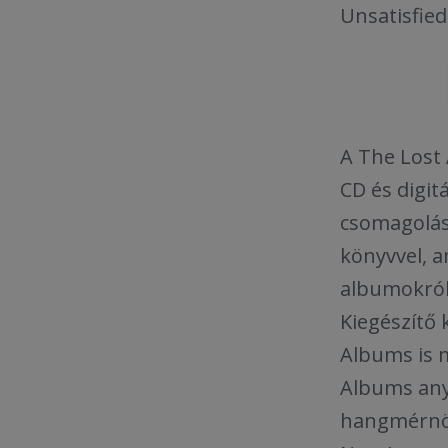
Unsatisfied
A The Lost 
CD és digi
csomagolás
könyvvel, a
albumokról,
Kiegészítő 
Albums is m
Albums any
hangmérnök 