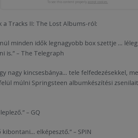
To see this content properly
accept cookies.
a Tracks II: The Lost Albums-ról:
nül minden idők legnagyobb box szettje ... léleg
i is.” – The Telegraph
gy nagy kincsesbánya... tele felfedezésekkel, m
elül múlni Springsteen albumkészítési zsenilaitá
leplező.” – GQ
kibontani... elképesztő.” – SPIN