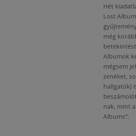
Hét kiadatl
Lost Album
gyűjtemény
még korábba
betekintést
Albumok kés
mégsem jel
zenéket, so
hallgatók) 
beszámolót 
nak, mint a
Albums”: