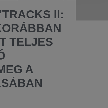
TRACKS II:
 KORÁBBAN
T TELJES
Ó
MEG A
ÁSÁBAN