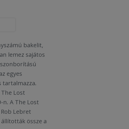
nyszámú bakelit,
an lemez sajátos
ászonborítású
 az egyes
s tartalmazza.
 The Lost
-n. A The Lost
 Rob Lebret
llították össze a