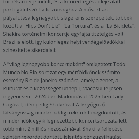
turnékarrierje indult, és a koncert egész ideje alatt
portugálul szólt a közönséghez. A műsorban
pályafutása legnagyobb slágerei is szerepeltek, többek
között a "Hips Don't Lie", "La Tortura", és a "La Bicicleta".
Shakira történelmi koncertje egyfajta tisztelgés volt
Brazília előtt, így különleges helyi vendégelőadókkal
színesítette sikerdalait.
A "világ legnagyobb koncertjeként" emlegetett Todo
Mundo No Rio-sorozat egy mérföldkőnek számító
esemény Rio de Janeiro számára, amely a zenét, a
kultúrát és a közösséget ünnepli, ráadásul teljesen
ingyenesen - 2024-ben Madonnával, 2025-ben Lady
Gagával, idén pedig Shakirával. A lenyűgöző
látványosság minden eddigi rekordot megdöntött, és
minden idők egyik legnézettebb koncertsorozata lett
több mint 2 milliós nézőszámával. Shakira fellépése
szintén rekordot döntött, jelentős pénzügyi hatást