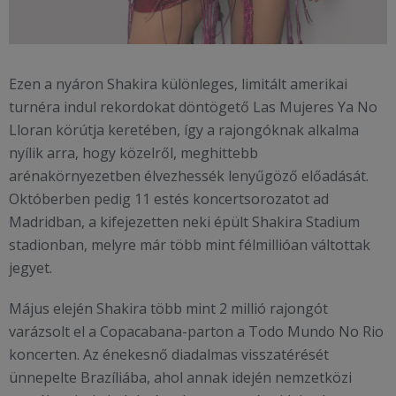
Ezen a nyáron Shakira különleges, limitált amerikai
turnéra indul rekordokat döntögető Las Mujeres Ya No
Lloran körútja keretében, így a rajongóknak alkalma
nyílik arra, hogy közelről, meghittebb
arénakörnyezetben élvezhessék lenyűgöző előadását.
Októberben pedig 11 estés koncertsorozatot ad
Madridban, a kifejezetten neki épült Shakira Stadium
stadionban, melyre már több mint félmillióan váltottak
jegyet.
Május elején Shakira több mint 2 millió rajongót
varázsolt el a Copacabana-parton a Todo Mundo No Rio
koncerten. Az énekesnő diadalmas visszatérését
ünnepelte Brazíliába, ahol annak idején nemzetközi