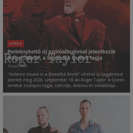
HÍREK
Reménykeltő új szólóalbummal jelentkezik
Roger Taylor, a legendás Queen tagja
13 June 2026
"Violence Insane in a Beautiful World" címmel új nagylemezt
jelentet meg 2026. szeptember 18-án Roger Taylor. A Queen
zenekar oszlopos tagja, szerzője, dobosa és vokalistája
ezúttal önálló zenei anyaggal jelentkezik, amelynek átfogó
témája a világban rejlő erőszak és rem...