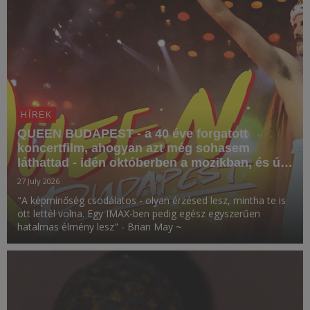
HÍREK
QUEEN BUDAPEST - a 40 éve forgatott
koncertfilm, ahogyan azt még sohasem
láthattad - idén októberben a mozikban, és új
CD, DVD, Blu-ray és vinyl kiadványokon!
27 July 2026
"A képminőség csodálatos - olyan érzésed lesz, mintha te is
ott lettél volna. Egy IMAX-ben pedig egész egyszerűen
hatalmas élmény lesz" - Brian May ~