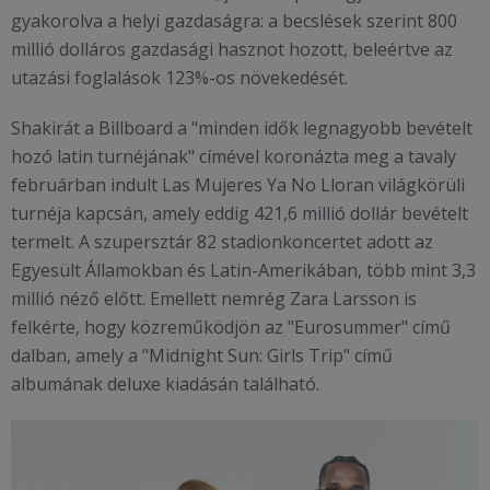
gyakorolva a helyi gazdaságra: a becslések szerint 800
millió dolláros gazdasági hasznot hozott, beleértve az
utazási foglalások 123%-os növekedését.
Shakirát a Billboard a "minden idők legnagyobb bevételt
hozó latin turnéjának" címével koronázta meg a tavaly
februárban indult Las Mujeres Ya No Lloran világkörüli
turnéja kapcsán, amely eddig 421,6 millió dollár bevételt
termelt. A szupersztár 82 stadionkoncertet adott az
Egyesült Államokban és Latin-Amerikában, több mint 3,3
millió néző előtt. Emellett nemrég Zara Larsson is
felkérte, hogy közreműködjön az "Eurosummer" című
dalban, amely a "Midnight Sun: Girls Trip" című
albumának deluxe kiadásán található.