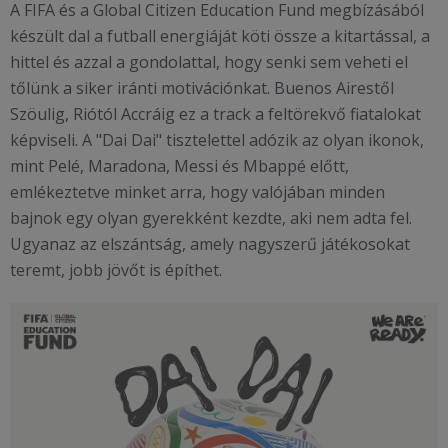
A FIFA és a Global Citizen Education Fund megbízásából
készült dal a futball energiáját köti össze a kitartással, a
hittel és azzal a gondolattal, hogy senki sem veheti el
tőlünk a siker iránti motivációnkat. Buenos Airestől
Szöulig, Riótól Accráig ez a track a feltörekvő fiatalokat
képviseli. A "Dai Dai" tisztelettel adózik az olyan ikonok,
mint Pelé, Maradona, Messi és Mbappé előtt,
emlékeztetve minket arra, hogy valójában minden
bajnok egy olyan gyerekként kezdte, aki nem adta fel.
Ugyanaz az elszántság, amely nagyszerű játékosokat
teremt, jobb jövőt is építhet.