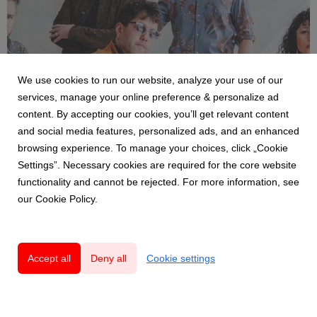
We use cookies to run our website, analyze your use of our
HÍREK
services, manage your online preference & personalize ad
Folk, jazz és funk pszichedelikus köntösben:
content. By accepting our cookies, you’ll get relevant content
itt a török-magyar Nasip Kısmet legújabb dala
and social media features, personalized ads, and an enhanced
17 April 2026
browsing experience. To manage your choices, click „Cookie
A Nasip Kısmet elnevezést "szerencsés véletlenként" vagy
Settings”. Necessary cookies are required for the core website
"sorsként" is lehetne fordítani, mindkét verzió illik a török-
functionality and cannot be rejected. For more information, see
magyar zenekar szellemiségéhez és műfaji határoktól
our Cookie Policy.
mentes hangzásvilágához: munkásságuk a kultúrák, a
hagyományok és a spontán, közös zenei alkotás tal...
Accept all
Deny all
Cookie settings