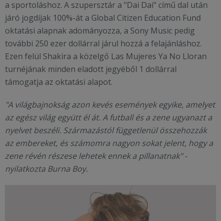
a sportoláshoz. A szupersztár a "Dai Dai" című dal után
járó jogdíjak 100%-át a Global Citizen Education Fund
oktatási alapnak adományozza, a Sony Music pedig
további 250 ezer dollárral járul hozzá a felajánláshoz.
Ezen felül Shakira a közelgő Las Mujeres Ya No Lloran
turnéjának minden eladott jegyéből 1 dollárral
támogatja az oktatási alapot.
"A világbajnokság azon kevés események egyike, amelyet
az egész világ együtt él át. A futball és a zene ugyanazt a
nyelvet beszéli. Származástól függetlenül összehozzák
az embereket, és számomra nagyon sokat jelent, hogy a
zene révén részese lehetek ennek a pillanatnak" -
nyilatkozta Burna Boy.