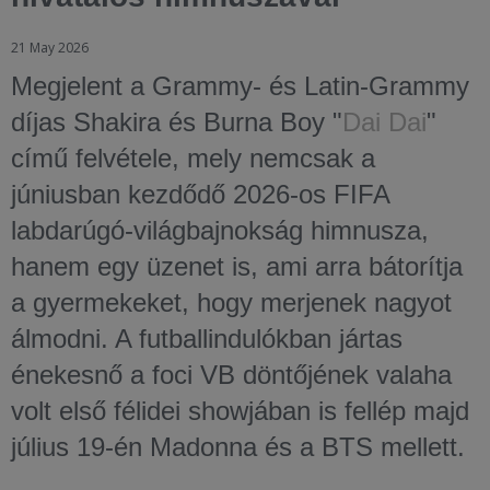
21 May 2026
Megjelent a Grammy- és Latin-Grammy
díjas Shakira és Burna Boy "
Dai Dai
"
című felvétele, mely nemcsak a
júniusban kezdődő 2026-os FIFA
labdarúgó-világbajnokság himnusza,
hanem egy üzenet is, ami arra bátorítja
a gyermekeket, hogy merjenek nagyot
álmodni. A futballindulókban jártas
énekesnő a foci VB döntőjének valaha
volt első félidei showjában is fellép majd
július 19-én Madonna és a BTS mellett.