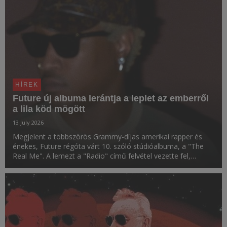
HÍREK
Future új albuma lerántja a leplet az emberről
a lila köd mögött
13 July 2026
Megjelent a többszörös Grammy-díjas amerikai rapper és
énekes, Future régóta várt 10. szóló stúdióalbuma, a "The
Real Me". A lemezt a "Radio" című felvétel vezette fel,
amelyhez hangulatos videóklip is készült.