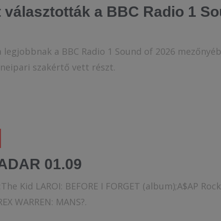
választották a BBC Radio 1 So
 legjobbnak a BBC Radio 1 Sound of 2026 mezőnyébő
eipari szakértő vett részt.
ADAR 01.09
k:The Kid LAROI: BEFORE I FORGET (album);A$AP Roc
 REX WARREN: MANS?.