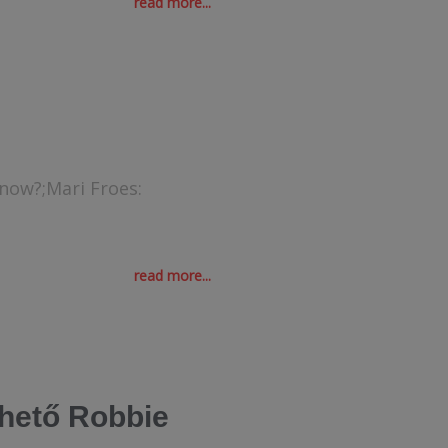
read more...
now?;Mari Froes:
read more...
rhető Robbie