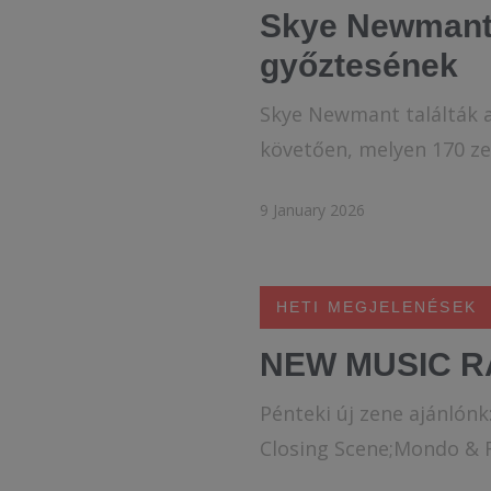
Skye Newmant 
győztesének
Skye Newmant találták a
követően, melyen 170 zen
9 January 2026
HETI MEGJELENÉSEK
NEW MUSIC R
Pénteki új zene ajánlón
Closing Scene;Mondo &