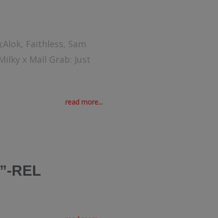
);Alok, Faithless, Sam
ilky x Mall Grab: Just
read more...
”-REL