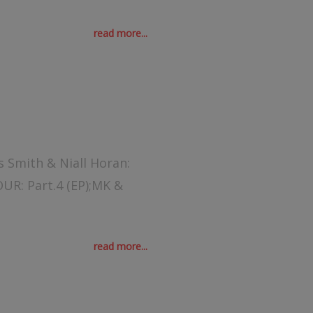
read more...
s Smith & Niall Horan:
UR: Part.4 (EP);MK &
read more...