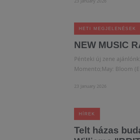
23 January 2026
HETI MEGJELENÉSEK
NEW MUSIC R
Pénteki új zene ajánlón
Momento;May: Bloom (EP)
23 January 2026
HÍREK
Telt házas bud