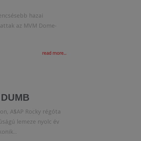
rencsésebb hazai
lhattak az MVM Dome-
read more...
E DUMB
kon, A$AP Rocky régóta
úságú lemeze nyolc év
onik...