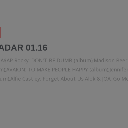
ADAR 01.16
k:A$AP Rocky: DON'T BE DUMB (album);Madison Beer:
m);AVAION: TO MAKE PEOPLE HAPPY (album);Jennifer 
bum);Alfie Castley: Forget About Us;Alok & JOA: Go Mo