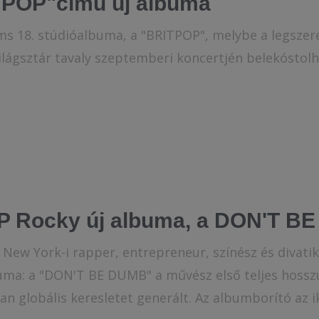
TPOP"című új albuma
ms 18. stúdióalbuma, a "BRITPOP", melybe a legsze
ilágsztár tavaly szeptemberi koncertjén belekósto
P Rocky új albuma, a DON'T B
New York-i rapper, entrepreneur, színész és divati
uma: a "DON'T BE DUMB" a művész első teljes hossz
an globális keresletet generált. Az albumborító az ik