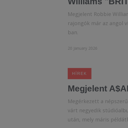
Williams "BRI
Megjelent Robbie Willia
rajongók már az angol v
ban.
20 January 2026
HÍREK
Megjelent A$A
Megérkezett a népszerű 
várt negyedik stúdióalb
után, mely máris példátl