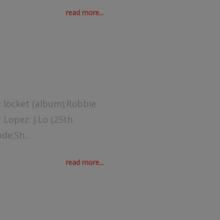
read more...
 locket (album);Robbie
Lopez: J.Lo (25th
de;Sh...
read more...